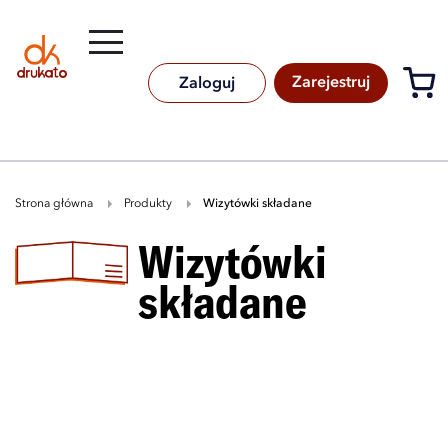
Rozwiń
B
A
A
B
Zarejestruj
Zaloguj
Strona główna
Produkty
wizytówki składane
wizytówki
składane