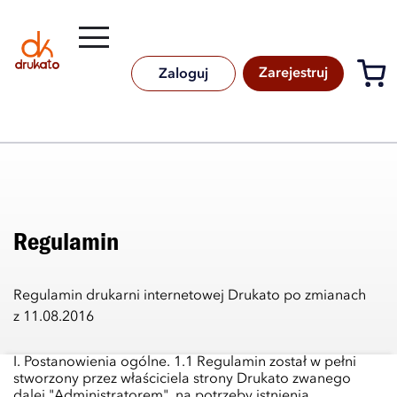
Rozwiń
B
A
A
B
Zarejestruj
Zaloguj
Regulamin
Regulamin drukarni internetowej Drukato po zmianach
z 11.08.2016
I. Postanowienia ogólne. 1.1 Regulamin został w pełni
stworzony przez właściciela strony Drukato zwanego
dalej "Administratorem", na potrzeby istnienia