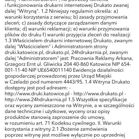
i funkcjonowania drukarni internetowej Drukato zwanej
dalej "Witryną". 1.2 Niniejszy regulamin określa: a)
warunki korzystania z serwisu; b) zasady przyjmowania
zleceń; c) zasady dotyczące zarządzaniem danymi
klienta; d) warunki reklamacji; e) warunki przyjmowania
plików do druku f) warunki przyjęcia zleceń do realizacji
1.3 Właścicielem drukarni internetowej Drukato, zwanym
dalej "Właścicielem" i Administratorem strony
druki.katowice.pl, drukato.pl, 24hdrukarnia.pl, zwanym
dalej "Administratorem" jest: Pracownia Reklamy Arkana,
Grzegorz Ernt ul. Gliwicka 204 40-860 Katowice NIP 654-
001-11-40 NIP UE6540011140 Ewidencja działalności
gospodarczej prowadzonej przez Urząd Miejski
w Czeladzi pod numerem 4443/95. 1.4 Witryna Drukato
dostępny jest pod adresem: -
http://www.druki.katowice.pl - http://www.drukato.pl -
http://www.24hdrukarnia.pl 1.5 Wszystkie specyfikacje
oraz wyceny zamieszczone na Witrynie, a w szczególności
dane techniczne i użytkowe, wyceny oraz opisy
produktów stanowią zaproszenie do umowy,
w rozumieniu art. 71 Kodeksu cywilnego. II. Warunki
korzystania z witryny 2.1 Złożenie zamówienia
poprzez witrynę jest możliwe wyłącznie po uprzedniej