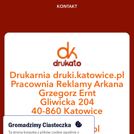
KONTAKT
Drukarnia druki.katowice.pl
Pracownia Reklamy Arkana
Grzegorz Ernt
Gliwicka 204
40-860 Katowice
502 654 370
Gromadzimy Ciasteczka
info@drukato.pl
Ta strona korzysta z plików cookie zgodnie z