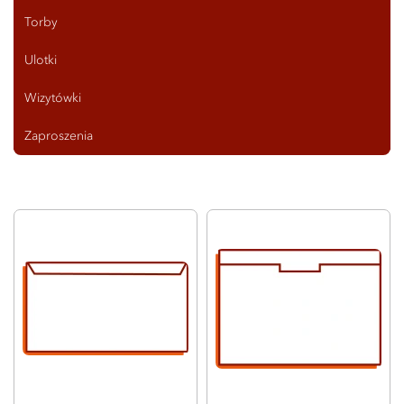
Torby
Ulotki
Wizytówki
Zaproszenia