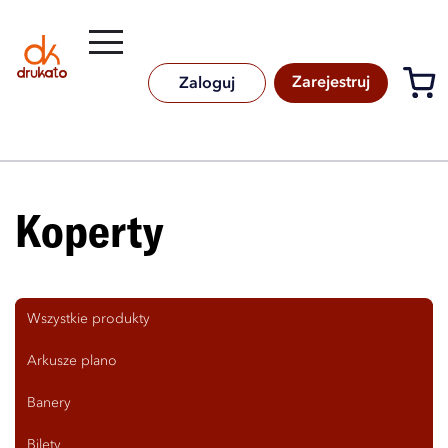
Rozwiń
B
A
A
B
Zarejestruj
Zaloguj
Koperty
Wszystkie produkty
Arkusze plano
Banery
Bilety