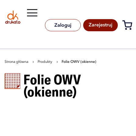
Rozwiń
B
A
A
B
Zarejestruj
Zaloguj
Strona główna
Produkty
folie OWV (okienne)
folie OWV
(okienne)