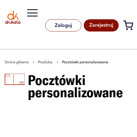
Rozwiń
B
A
A
B
Zarejestruj
Zaloguj
Strona główna
Produkty
pocztówki personalizowane
pocztówki
personalizowane