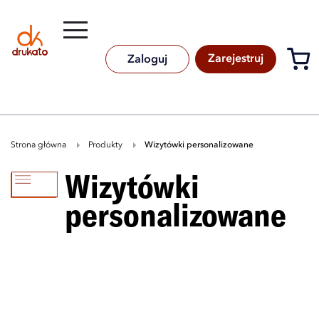
Rozwiń
B
A
A
B
Zarejestruj
Zaloguj
Strona główna
Produkty
wizytówki personalizowane
wizytówki
personalizowane