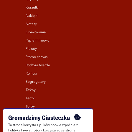
Koszulki
Naklejki
Notesy
Opakowania
Papier firmowy
Plakaty
Płótno canvas
Podłoża twarde
Roll-up
Segregatory
Taśmy
Teczki
Torby
Ulotki
Gromadzimy Ciasteczka
Wizytówki
Ta strona korzysta z plików cookie zgodnie z
Polityką Prywatności
– korzystając ze strony
Zaproszenia