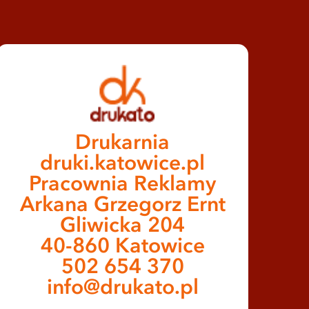
Drukarnia
druki.katowice.pl
Pracownia Reklamy
Arkana Grzegorz Ernt
Gliwicka 204
40-860 Katowice
502 654 370
info@drukato.pl