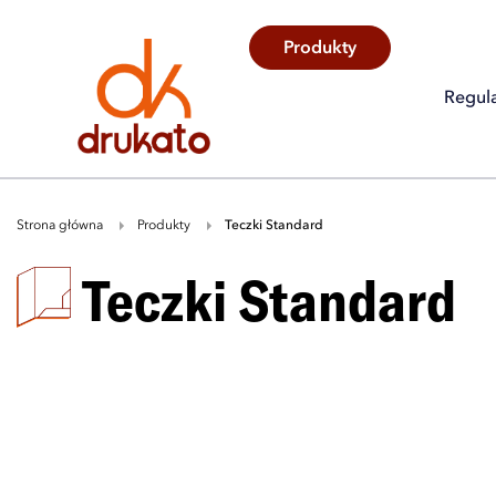
Produkty
B
A
A
B
Regul
Strona główna
Produkty
teczki Standard
teczki Standard