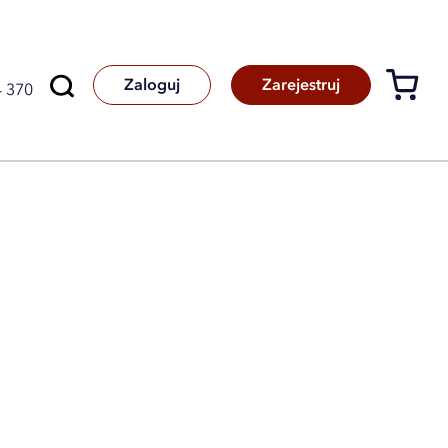
Szukaj
Zaloguj
Zarejestruj
4 370