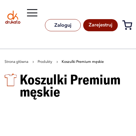
Rozwiń
B
A
A
B
Zarejestruj
Zaloguj
Strona główna
Produkty
koszulki Premium męskie
koszulki Premium
męskie